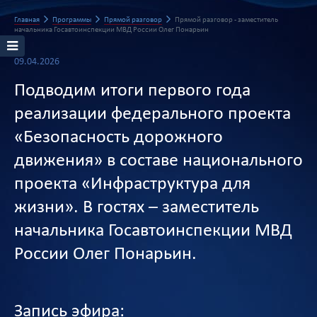
Главная
Программы
Прямой разговор
Прямой разговор - заместитель
начальника Госавтоинспекции МВД России Олег Понарьин
09.04.2026
Подводим итоги первого года
реализации федерального проекта
«Безопасность дорожного
движения» в составе национального
проекта «Инфраструктура для
жизни». В гостях – заместитель
начальника Госавтоинспекции МВД
России Олег Понарьин.
Запись эфира: