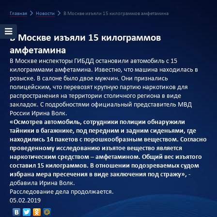
Главная
Новости
В Москве изъяли 15 килограммов амфетамина
В Москве изъяли 15 килограммов
амфетамина
В Москве инспекторы ГИБДД остановили автомобиль с 15
килограммами амфетамина. Известно, что машина находилась в
розыске. В салоне было двое мужчин. Они признались
полицейским, что перевозят крупную партию наркотиков для
распространения на территории столичного региона в виде
закладок. С подробностями официальный представитель МВД
России Ирина Волк.
«Осмотрев автомобиль, сотрудники полиции обнаружили
тайники в багажнике, под передним и задним сиденьями, где
находились 14 пакетов с порошкообразным веществом. Согласно
проведенному исследованию изъятое вещество является
наркотическим средством – амфетамином. Общий вес изъятого
составил 15 килограммов. В отношении подозреваемых судом
избрана мера пресечения в виде заключения под стражу»,
-
добавила Ирина Волк.
Расследование дела продолжается.
05.02.2019