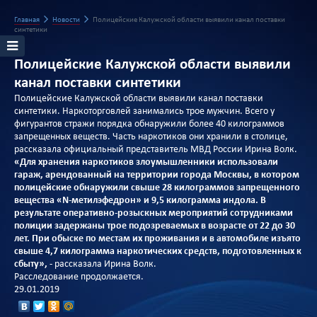
Главная
Новости
Полицейские Калужской области выявили канал поставки
синтетики
Полицейские Калужской области выявили
канал поставки синтетики
Полицейские Калужской области выявили канал поставки
синтетики. Наркоторговлей занимались трое мужчин. Всего у
фигурантов стражи порядка обнаружили более 40 килограммов
запрещенных веществ. Часть наркотиков они хранили в столице,
рассказала официальный представитель МВД России Ирина Волк.
«Для хранения наркотиков злоумышленники использовали
гараж, арендованный на территории города Москвы, в котором
полицейские обнаружили свыше 28 килограммов запрещенного
вещества «N-метилэфедрон» и 9,5 килограмма индола. В
результате оперативно-розыскных мероприятий сотрудниками
полиции задержаны трое подозреваемых в возрасте от 22 до 30
лет. При обыске по местам их проживания и в автомобиле изъято
свыше 4,7 килограмма наркотических средств, подготовленных к
сбыту»,
- рассказала Ирина Волк.
Расследование продолжается.
29.01.2019