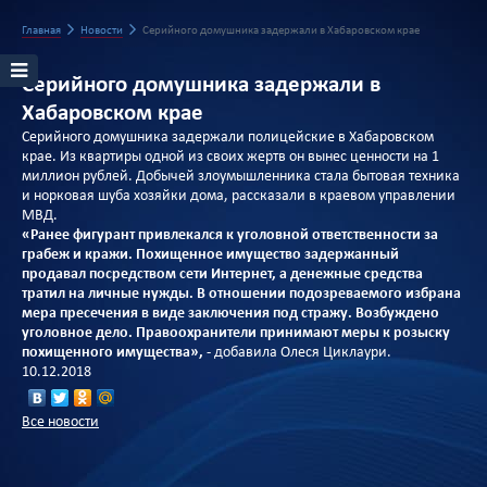
Главная
Новости
Серийного домушника задержали в Хабаровском крае
Серийного домушника задержали в
Хабаровском крае
Серийного домушника задержали полицейские в Хабаровском
крае. Из квартиры одной из своих жертв он вынес ценности на 1
миллион рублей. Добычей злоумышленника стала бытовая техника
и норковая шуба хозяйки дома, рассказали в краевом управлении
МВД.
«Ранее фигурант привлекался к уголовной ответственности за
грабеж и кражи. Похищенное имущество задержанный
продавал посредством сети Интернет, а денежные средства
тратил на личные нужды. В отношении подозреваемого избрана
мера пресечения в виде заключения под стражу. Возбуждено
уголовное дело. Правоохранители принимают меры к розыску
похищенного имущества»,
- добавила Олеся Циклаури.
10.12.2018
Все новости