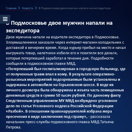
Главная
Новости
В Подмосковье двое мужчин напали на экспедитора
В Подмосковье двое мужчин напали на
экспедитора
Двое мужчина напали на водителя-экспедитора в Подмосковье.
Злоумышленники заказали через интернет-магазин холодильник с
доставкой в вечернее время. Когда курьер прибыл на место и начал
выгружать товар, налетчики избили его и похитили все деньги,
которые потерпевший заработал в течение дня. Подробности
сообщили в подмосковном главке МВД.
«Потерпевший был госпитализирован в городскую больницу, где
от полученных травм впал в кому. В результате оперативно-
розыскных мероприятий подозреваемые были установлены и
задержаны в автомобиле на Горьковском шоссе. В ходе их
личного досмотра была обнаружена и изъята часть похищенных
денежных средств в сумме 50 тысяч рублей. По данному факту
Следственным управлением МУ МВД возбуждено уголовное
дело по статье Уголовного кодекса Российской Федерации
«Разбой». В отношении правонарушителей избрана мера
пресечения в виде заключения под стражу»,
- рассказала
начальник пресс-службы подмосковного главка МВД Татьяна
Петрова.