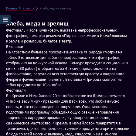
Главная
Новости
Хлеба, меда и зрелищ
Хлеба, меда и зрелищ
Фестиваль «Поле Куликово», выставка непрофессиональных
фотографов, ярмарка ремесел «Пир на весь мир» в Измайловском
Кремле и розыгрыш билетов в театр.
Выставки
На Страстном бульваре проходит выставка «Природа смотрит на
тебя». Это экспозиция работ непрофессиональных фотографов,
отобранных на конкурсной основе. Конкурс проходил в социальных
сетях. «30 работ ( отобранных из 4 тысяч), представленных на
фотовыставке, передают всю естественную красоту и очарование
флоры и фауны нашей планеты . Выставка «Природа смотрит на
тебя» продлится до 10 октября.
Фестивали
В «Кремле в Измайлово» 20 сентября состоится Ярмарка ремесел
«Пир на весь мир» - праздник для Вас - всех, кто любит вкусно
поесть, и кто неравнодушен к творчеству. Организаторы
подготовили программу, объединяющую разные направления
творчества: народные промыслы, кулинарное творчество,
сценическое мастерство. «Кремль в Измайлово» превратится в
трапезную, где гостям предложат лучшие продукты и оригинальные
блюда со всей России: выпечку, мед, сладости, чаи и многое