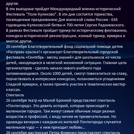
другое.
В эти выходные пройдет Международный военно-исторический
Фестиваль "Поле Куликово". В эти дни состоятся торжества,
посвященные празднованию Дня воинской славы России - 634
годовщины Куликовской битвы и 700-летия Сергия Радонежского.
В рамках Фестиваля пройдет турнир по историческому фехтованию,
конкурсы исторической реконструкции, конный турнир, ярмарка и
многое другое.
20 сентября Благотворительный фонд социальной помощи детям
«Расправь крылья!» организует Благотворительный городской
фестиваль «Сентябрь - месяц знаний» для школьников из числа
детей, находящихся в нелегкой жизненной ситуации. Главная цель
организаторов - сделать начало нового учебного года
запоминающимся. Около 1000 детей, смогут повеселиться на славу,
поучаствовать в интересных конкурсах, полакомиться угощениями
Сладкой ярмарки, а также принять участие в тематических мастер-
классах.
Спектакль
26 сентября театр на Малой Бронной представляет спектакль
«Почтигород». Это девять историй, которые происходят в
маленьком городке. Там живут самые обычные люди разных
возрастов и профессий, с виду ничем не примечательные. Но
однажды вечером с каждым из жителей Почтигорода случается
маленькое чудо — к ним приходит любовь…
26 сентября мастерская Петра Фоменко представляет спектакль