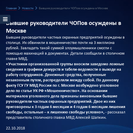
Главная
Новости
Бывшие руководители ЧОПов осуждены в Москве
Бывшие руководители ЧОПов осуждены в
Москве
Бывшие руководители частных охранных предприятий осуждены в
столице. Их обвинили в мошенничестве почти на 3 миллиона
рублей. Завладеть такой суммой злоумышленники смогли с
помощью махинаций в документах. Детали сообщили в столичном
главке МВД.
«Участники организованной группы вносили заведомо ложные
сведения в графики дежурств и табели-ведомости о выходе на
работу сотрудников. Денежные средства, полученные
незаконным путем, распределяли между собой. По данному
факту ГСУ ГУ МВД России по г. Москве возбуждено уголовное
дело по статье УК РФ «Мошенничество». На основании
материалов уголовного дела признаны виновными бывшие
руководители частных охранных предприятий. Двое из них
приговорены к 3 годам 6 месяцам и 4 годам 6 месяцам лишения
свободы, остальные – к лишению свободы условно»,
- рассказал
представитель столичного главка МВД Алексей Шапкин.
22.10.2018