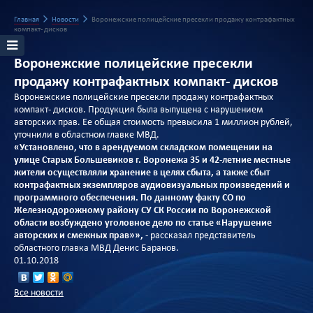
Главная
Новости
Воронежские полицейские пресекли продажу контрафактных
компакт- дисков
Воронежские полицейские пресекли
продажу контрафактных компакт- дисков
Воронежские полицейские пресекли продажу контрафактных
компакт- дисков. Продукция была выпущена с нарушением
авторских прав. Ее общая стоимость превысила 1 миллион рублей,
уточнили в областном главке МВД.
«Установлено, что в арендуемом складском помещении на
улице Старых Большевиков г. Воронежа 35 и 42-летние местные
жители осуществляли хранение в целях сбыта, а также сбыт
контрафактных экземпляров аудиовизуальных произведений и
программного обеспечения. По данному факту СО по
Железнодорожному району СУ СК России по Воронежской
области возбуждено уголовное дело по статье «Нарушение
авторских и смежных прав»»,
- рассказал представитель
областного главка МВД Денис Баранов.
01.10.2018
Все новости