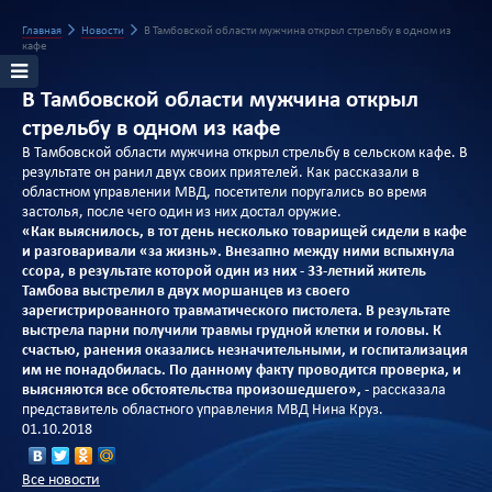
Главная
Новости
В Тамбовской области мужчина открыл стрельбу в одном из
кафе
В Тамбовской области мужчина открыл
стрельбу в одном из кафе
В Тамбовской области мужчина открыл стрельбу в сельском кафе. В
результате он ранил двух своих приятелей. Как рассказали в
областном управлении МВД, посетители поругались во время
застолья, после чего один из них достал оружие.
«Как выяснилось, в тот день несколько товарищей сидели в кафе
и разговаривали «за жизнь». Внезапно между ними вспыхнула
ссора, в результате которой один из них - 33-летний житель
Тамбова выстрелил в двух моршанцев из своего
зарегистрированного травматического пистолета. В результате
выстрела парни получили травмы грудной клетки и головы. К
счастью, ранения оказались незначительными, и госпитализация
им не понадобилась. По данному факту проводится проверка, и
выясняются все обстоятельства произошедшего»,
- рассказала
представитель областного управления МВД Нина Круз.
01.10.2018
Все новости