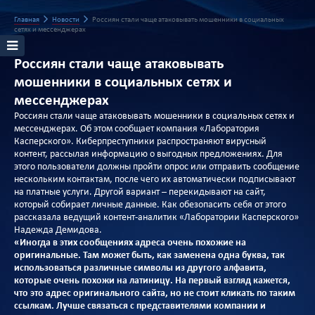
Главная
Новости
Россиян стали чаще атаковывать мошенники в социальных
сетях и мессенджерах
Россиян стали чаще атаковывать
мошенники в социальных сетях и
мессенджерах
Россиян стали чаще атаковывать мошенники в социальных сетях и
мессенджерах. Об этом сообщает компания «Лаборатория
Касперского». Киберпреступники распространяют вирусный
контент, рассылая информацию о выгодных предложениях. Для
этого пользователи должны пройти опрос или отправить сообщение
нескольким контактам, после чего их автоматически подписывают
на платные услуги. Другой вариант – перекидывают на сайт,
который собирает личные данные. Как обезопасить себя от этого
рассказала ведущий контент-аналитик «Лаборатории Касперского»
Надежда Демидова.
«Иногда в этих сообщениях адреса очень похожие на
оригинальные. Там может быть, как заменена одна буква, так
использоваться различные символы из другого алфавита,
которые очень похожи на латиницу. На первый взгляд кажется,
что это адрес оригинального сайта, но не стоит кликать по таким
ссылкам. Лучше связаться с представителями компании и