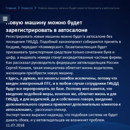
Главная
Новости
Новую машину можно будет зарегистрировать в автосалоне
Новую машину можно будет
зарегистрировать в автосалоне
Регистрировать новые машины можно будет в автосалоне без
посещения ГИБДД. Подобный законопроект собираются принять в
Госдуме, передает «Коммерсант». Госавтоинспекция будет
присваивать транспортным средствам только сочетание букв и
цифр, а выдавать номера станут аккредитованные частные фирмы.
Как рассказал руководитель федерации автовладельцев России
Сергей Канаев, такая инициатива облегчит жизнь водителям,
желающим приобрести новую машину.
«Здесь, я думаю, все нюансы ошибок исключены, потому что
введен электронный ПТС, и в любом случае сотрудники ГИБДД
будут все перепроверять по базе. Поэтому мне кажется, что
введение подобной меры, конечно же, облегчит жизнь и для
ГИБДД, и для водителей, да и собственно говоря, введение
дополнительного сервиса привлечет дополнительно клиентов к
автосалонам»,
- рассказал спикер.
Эксперт также выразил надежду, что подобная система не будет
давать сбоев, и у автовладельцев не возникнет проблем.
11.07.2018