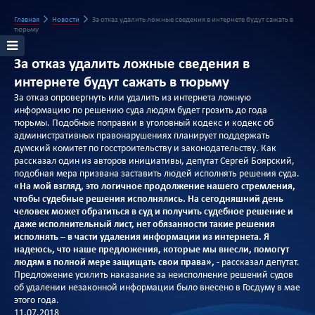
Главная
Новости
За отказ удалить ложные сведения в интернете будут сажать в
тюрьму
За отказ удалить ложные сведения в
интернете будут сажать в тюрьму
За отказ опровергнуть или удалить из интернета ложную
информацию по решению суда людям будет грозить до года
тюрьмы. Подобные поправки в уголовный кодекс и кодекс об
административных правонарушениях планирует поддержать
думский комитет по госстроительству и законодательству. Как
рассказал один из авторов инициативы, депутат Сергей Боярский,
подобная мера призвана заставить людей исполнять решения суда.
«На мой взгляд, это логичное продолжение нашего стремления,
чтобы судебные решения исполнялись. На сегодняшний день
человек может обратиться в суд и получить судебное решение и
даже исполнительный лист, нет обязанности такие решения
исполнять – в части удаления информации из интернета. Я
надеюсь, что наше предложения, которые мы внесли, помогут
людям в полной мере защищать свои права»,
- рассказал депутат.
Предложение усилить наказание за неисполнение решений судов
об удалении незаконной информации было внесено в Госдуму в мае
этого года.
11.07.2018