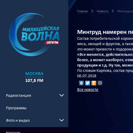
Главная
Новости
Минтруд на
Минтруд намерен пе
Состав потребительской корзин
мяса, овощей и фруктов, а так
это может привести к подорож
«Все меняется, действительно
более, а может наоборот, отли
продукции и т.д. Ну так, мож
По словам Карпова, состав пр
МОСКВА
06.07.2018
107,8 FM
Все новости
Радиостанция
Программы
Фото и видео