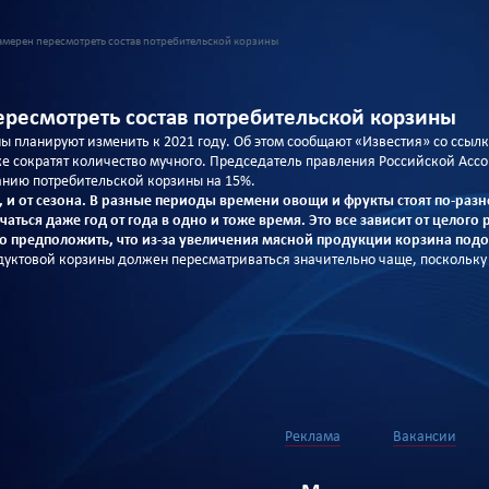
мерен пересмотреть состав потребительской корзины
ресмотреть состав потребительской корзины
ы планируют изменить к 2021 году. Об этом сообщают «Известия» со ссылк
же сократят количество мучного. Председатель правления Российской Асс
анию потребительской корзины на 15%.
, и от сезона. В разные периоды времени овощи и фрукты стоят по-разно
чаться даже год от года в одно и тоже время. Это все зависит от целог
но предположить, что из-за увеличения мясной продукции корзина под
одуктовой корзины должен пересматриваться значительно чаще, поскольку
Реклама
Вакансии