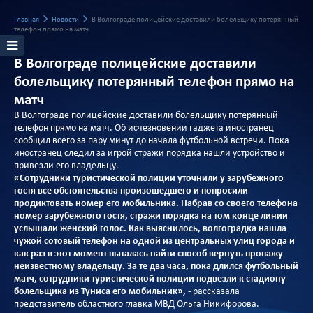
Главная
Новости
В Волгограде полицейские доставили болельщику потерянный
телефон прямо на матч
В Волгограде полицейские доставили
болельщику потерянный телефон прямо на
матч
В Волгограде полицейские доставили болельщику потерянный
телефон прямо на матч. Об исчезновении гаджета иностранец
сообщил всего за пару минут до начала футбольной встречи. Пока
иностранец следил за игрой стражи порядка нашли устройство и
привезли его владельцу.
«Сотрудники туристической полиции уточнили у зарубежного
гостя все обстоятельства произошедшего и попросили
продиктовать номер его мобильника. Набрав со своего телефона
номер зарубежного гостя, стражи порядка на том конце линии
услышали женский голос. Как выяснилось, волгоградка нашла
чужой сотовый телефон на одной из центральных улиц города и
как раз в этот момент пыталась найти способ вернуть пропажу
неизвестному владельцу. За те два часа, пока длился футбольный
матч, сотрудники туристической полиции подвезли к стадиону
болельщика из Туниса его мобильник»,
- рассказала
представитель областного главка МВД Ольга Никифорова.