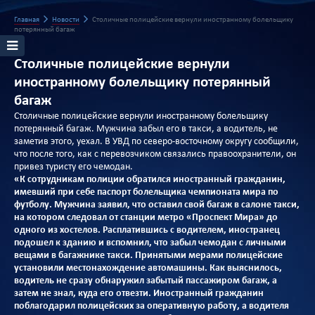
Главная
Новости
Столичные полицейские вернули иностранному болельщику
потерянный багаж
Столичные полицейские вернули
иностранному болельщику потерянный
багаж
Столичные полицейские вернули иностранному болельщику
потерянный багаж. Мужчина забыл его в такси, а водитель, не
заметив этого, уехал. В УВД по северо-восточному округу сообщили,
что после того, как с перевозчиком связались правоохранители, он
привез туристу его чемодан.
«К сотрудникам полиции обратился иностранный гражданин,
имевший при себе паспорт болельщика чемпионата мира по
футболу. Мужчина заявил, что оставил свой багаж в салоне такси,
на котором следовал от станции метро «Проспект Мира» до
одного из хостелов. Расплатившись с водителем, иностранец
подошел к зданию и вспомнил, что забыл чемодан с личными
вещами в багажнике такси. Принятыми мерами полицейские
установили местонахождение автомашины. Как выяснилось,
водитель не сразу обнаружил забытый пассажиром багаж, а
затем не знал, куда его отвезти. Иностранный гражданин
поблагодарил полицейских за оперативную работу, а водителя