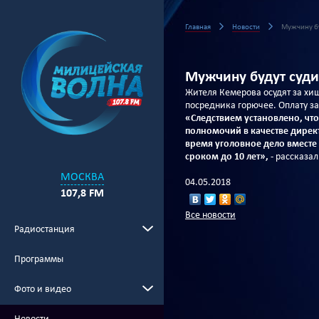
Главная
Новости
Мужчину бу
Мужчину будут суди
Жителя Кемерова осудят за хи
посредника горючее. Оплату з
«Следствием установлено, что
полномочий в качестве дирек
время уголовное дело вместе
сроком до 10 лет»,
- рассказа
МОСКВА
04.05.2018
107,8 FM
Все новости
Радиостанция
Программы
Фото и видео