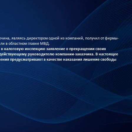
жчина, являясь директором одной из компаний, получил от фирмы-
или в областном главке МВД.
ал в налоговую инспекцию заявление о прекращении своих
л действующему руководителю компании-заказчика. В настоящее
нения предусматривают в качестве наказания лишение свободы