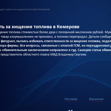
дут судить за хищение топлива в Кемерове
ть за хищение топлива в Кемерове
щение топлива стоимостью более двух с половиной миллионов рублей. Му
а товар злоумышленник не произвел, а топливо перепродал. Детали сообщ
 фигурант, пытаясь избежать ответственности за хищение топлива, под
тора фирмы. Все вопросы, связанные с оплатой ГСМ, он переадресова
 с обвинительным заключением направлено в суд. Санкции статьи обви
л представитель областного главка МВД Владимир Сергеев.
Реклама
Вакансии