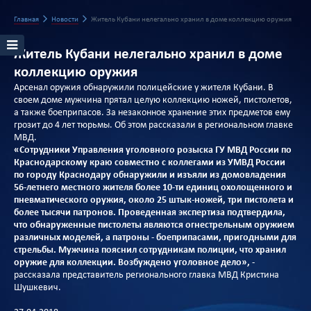
Главная
Новости
Житель Кубани нелегально хранил в доме коллекцию оружия
Житель Кубани нелегально хранил в доме
коллекцию оружия
Арсенал оружия обнаружили полицейские у жителя Кубани. В
своем доме мужчина прятал целую коллекцию ножей, пистолетов,
а также боеприпасов. За незаконное хранение этих предметов ему
грозит до 4 лет тюрьмы. Об этом рассказали в региональном главке
МВД.
«Сотрудники Управления уголовного розыска ГУ МВД России по
Краснодарскому краю совместно с коллегами из УМВД России
по городу Краснодару обнаружили и изъяли из домовладения
56-летнего местного жителя более 10-ти единиц охолощенного и
пневматического оружия, около 25 штык-ножей, три пистолета и
более тысячи патронов. Проведенная экспертиза подтвердила,
что обнаруженные пистолеты являются огнестрельным оружием
различных моделей, а патроны - боеприпасами, пригодными для
стрельбы. Мужчина пояснил сотрудникам полиции, что хранил
оружие для коллекции. Возбуждено уголовное дело»,
-
рассказала представитель регионального главка МВД Кристина
Шушкевич.