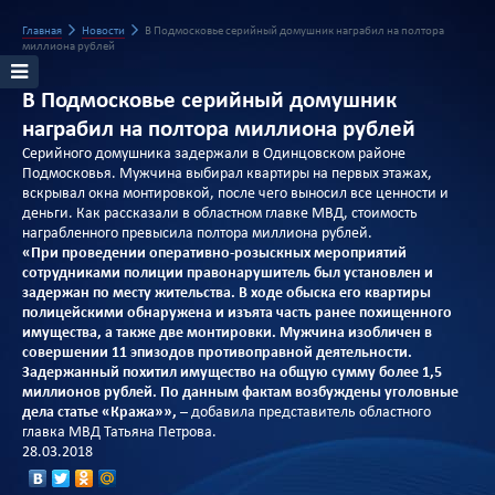
Главная
Новости
В Подмосковье серийный домушник награбил на полтора
миллиона рублей
В Подмосковье серийный домушник
награбил на полтора миллиона рублей
Серийного домушника задержали в Одинцовском районе
Подмосковья. Мужчина выбирал квартиры на первых этажах,
вскрывал окна монтировкой, после чего выносил все ценности и
деньги. Как рассказали в областном главке МВД, стоимость
награбленного превысила полтора миллиона рублей.
«При проведении оперативно-розыскных мероприятий
сотрудниками полиции правонарушитель был установлен и
задержан по месту жительства. В ходе обыска его квартиры
полицейскими обнаружена и изъята часть ранее похищенного
имущества, а также две монтировки. Мужчина изобличен в
совершении 11 эпизодов противоправной деятельности.
Задержанный похитил имущество на общую сумму более 1,5
миллионов рублей. По данным фактам возбуждены уголовные
дела статье «Кража»»,
– добавила представитель областного
главка МВД Татьяна Петрова.
28.03.2018