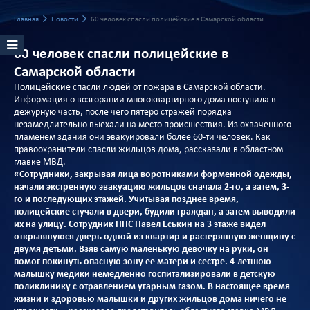
Главная
Новости
60 человек спасли полицейские в Самарской области
60 человек спасли полицейские в
Самарской области
Полицейские спасли людей от пожара в Самарской области.
Информация о возгорании многоквартирного дома поступила в
дежурную часть, после чего пятеро стражей порядка
незамедлительно выехали на место происшествия. Из охваченного
пламенем здания они эвакуировали более 60-ти человек. Как
правоохранители спасли жильцов дома, рассказали в областном
главке МВД.
«Сотрудники, закрывая лица воротниками форменной одежды,
начали экстренную эвакуацию жильцов сначала 2-го, а затем, 3-
го и последующих этажей. Учитывая позднее время,
полицейские стучали в двери, будили граждан, а затем выводили
их на улицу. Сотрудник ППС Павел Еськин на 3 этаже видел
открывшуюся дверь одной из квартир и растерянную женщину с
двумя детьми. Взяв самую маленькую девочку на руки, он
помог покинуть опасную зону ее матери и сестре. 4-летнюю
малышку медики немедленно госпитализировали в детскую
поликлинику с отравлением угарным газом. В настоящее время
жизни и здоровью малышки и других жильцов дома ничего не