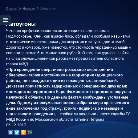
Главная
Новости
Автоугоны
Автоугоны
Четверо профессиональных автогонщиков задержаны в
Подмосковье. Они, как выяснилось, обладали особыми навыками
и техническими средствами для вскрытия и запуска двигателей
дорогих иномарок. Уже известно, что стоимость украденных машин
составила около 6-ти миллионов рублей. О том, как удалось выйти
на след злоумышленников расскажет представитель областного
главка МВД.
«
При проведении оперативно-розыскных мероприятий
обнаружен гараж «отстойник» на территории Одинцовского
района, где находился один из похищенных автомобилей.
Доказана причастность задержанных к совершению двух краж
иномарок на территории Наро-Фоминского городского округа и
Калужской области. По данным фактам возбуждены уголовные
дела. Одному из злоумышленников избрана мера пресечения в
виде заключения под стражу, троим - подписка о невыезде и
надлежащем поведении
», - сообщила начальник пресс-службы ГУ
МВД России по Московской области Татьяна Петрова.
06.12.2017