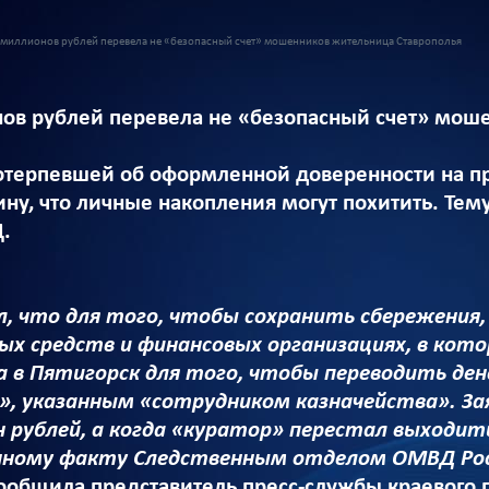
 миллионов рублей перевела не «безопасный счет» мошенников жительница Ставрополья
ов рублей перевела не «безопасный счет» мош
отерпевшей об оформленной доверенности на п
у, что личные накопления могут похитить. Тем
Д.
л, что для того, чтобы сохранить сбережения
ых средств и финансовых организациях, в кото
 в Пятигорск для того, чтобы переводить де
а», указанным «сотрудником казначейства». З
лн рублей, а когда «куратор» перестал выходит
нному факту Следственным отделом ОМВД Рос
сообщила представитель пресс-службы краевого 