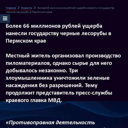
Главная
Новости
Более 66 миллионов рублей ущерба нанесли государству
черные лесорубы в Пермском крае
Более 66 миллионов рублей ущерба
нанесли государству черные лесорубы в
Пермском крае
Местный житель организовал производство
пиломатериалов, однако сырье для него
добывалось незаконно. Три
злоумышленника уничтожили зеленые
насаждения без разрешений. Тему
продолжит представитель пресс-службы
краевого главка МВД.
«Противоправная деятельность