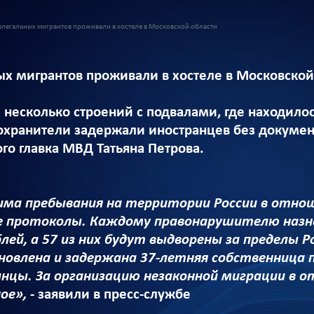
елегальных мигрантов проживали в хостеле в Московской области
ых мигрантов проживали в хостеле в Московской
несколько строений с подвалами, где находило
хранители задержали иностранцев без докумен
го главка МВД Татьяна Петрова.
има пребывания на территории России в отно
протоколы. Каждому правонарушителю назнач
блей, а 57 из них будут выдворены за пределы 
новлена и задержана 37-летняя собственница 
нцы. За организацию незаконной миграции в
ое»,
- заявили в пресс-службе