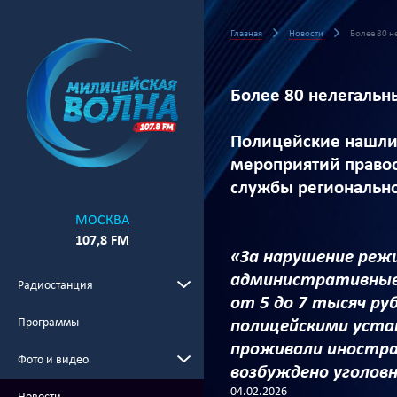
Главная
Новости
Более 80 н
Более 80 нелегальн
Полицейские нашли 
мероприятий правоо
службы регионально
МОСКВА
107,8 FM
«За нарушение реж
административные 
Радиостанция
от 5 до 7 тысяч ру
Программы
полицейскими уста
проживали иностра
Фото и видео
возбуждено уголовн
04.02.2026