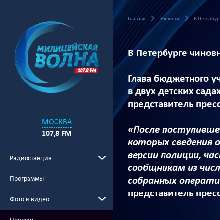
Главная
Новости
В Петербур
В Петербурге чинов
Глава бюджетного у
в двух детских сад
представитель прес
МОСКВА
«После поступивше
107,8 FM
которых сведения 
версии полиции, ча
Радиостанция
сообщникам из числ
Программы
собранных операти
представитель прес
Фото и видео