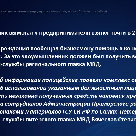
ге чиновник вымогал у предпринимателя взятку почти в 2 миллиона рублей
ник вымогал у предпринимателя взятку почти в 
чреждения пообещал бизнесмену помощь в конк
ах. За это злоумышленник должен был получить 
с-службы регионального главка МВД.
й информации полицейские провели комплекс о
об использовании указанным должностным лиц
сть незаконно полученных средств чиновник п
а сотрудников Администрации Приморского ра
вниками материалов ГСУ СК РФ по Санкт-Петер
с-службы питерского главка МВД Вячеслав Степч