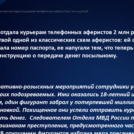
сквичка отдала курьерам телефонных аферистов 2 млн рублей
отдала курьерам телефонных аферистов 2 млн 
вой одной из классических схем аферистов: ей
ала номер паспорта, ее напугали тем, что тепе
инструкцию о передаче денег посыльному.
ративно-розыскных мероприятий сотрудники у
оих подозреваемых. Ими оказались 18-летний 
я, один фигурант забрал у потерпевшей миллио
овкой. Похищенное они успели отправить кура
ть денег. Следователем Отдела МВД России п
признакам преступления, предусмотренного ча
В отношении фигурантов избрана мера пресечен