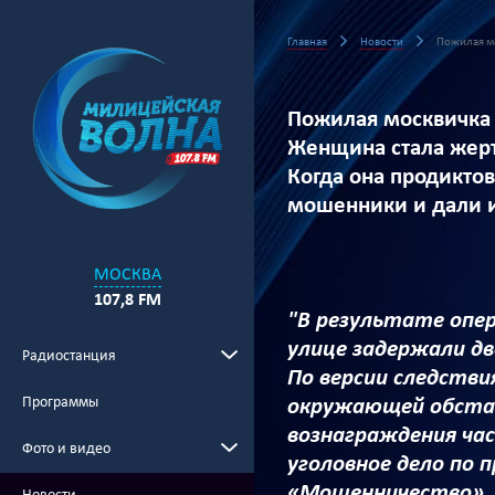
Главная
Новости
Пожилая мо
Пожилая москвичка 
Женщина стала жерт
Когда она продиктов
мошенники и дали 
МОСКВА
107,8 FM
"В результате опе
улице задержали дв
Радиостанция
По версии следстви
Программы
окружающей обстан
вознаграждения час
Фото и видео
уголовное дело по 
«Мошенничество».