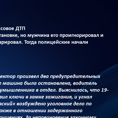
ссовое ДТП
тановке, но мужчина его проигнорировал и
врировал. Тогда полицейские начали
ектор произвел два предупредительных
е машина была остановлена, водитель
умышленника в отдел. Выяснилось, что 19-
л ключи в замке зажигания, и угнал
кий» возбуждено уголовное дело по
Также в отношении задержанного
ушениях. За неповиновение законному