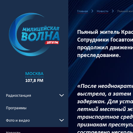
Главная
Новости
Пьяный жит
Пьяный житель Крас
Сотрудники Госавтои
продолжил движение
преследование.
МОСКВА
107,8 FM
«После неоднократ
выстрела, а затем
Радиостанция
задержан. Для уста
Программы
летний местный жит
транспортное сред
Фото и видео
признакам преступ
составлено нескол