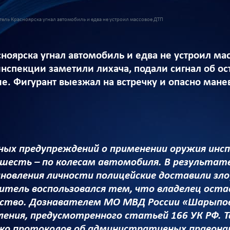
ель Красноярска угнал автомобиль и едва не устроил массовое ДТП
ноярска угнал автомобиль и едва не устроил ма
нспекции заметили лихача, подали сигнал об ос
. Фигурант выезжал на встречку и опасно мане
ных предупреждений о применении оружия инсп
 шесть – по колесам автомобиля. В результат
новления личности полицейские доставили зло
ель воспользовался тем, что владелец остави
ство. Дознавателем МО МВД России «Шарыповс
ления, предусмотренного статьей 166 УК РФ. 
ько протоколов об административных правонар