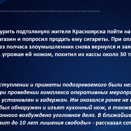
ание покурить подтолкнуло жителя Красноярска пойти на преступление
урить подтолкнуло жителя Красноярска пойти на
азин и попросил продать ему сигареты. При оплат
ез полчаса злоумышленник снова вернулся и зая
 угрожая ей ножом, похитил из кассы около 30 
ступлении и приметы подозреваемого были н
При проведении комплекса оперативных меропр
 установлен и задержан. Им оказался ранее н
был обнаружен и изъят кухонный нож, а такж
нного возбуждено уголовное дело. В ближайше
озит до 10 лет лишения свободы» -
рассказал со