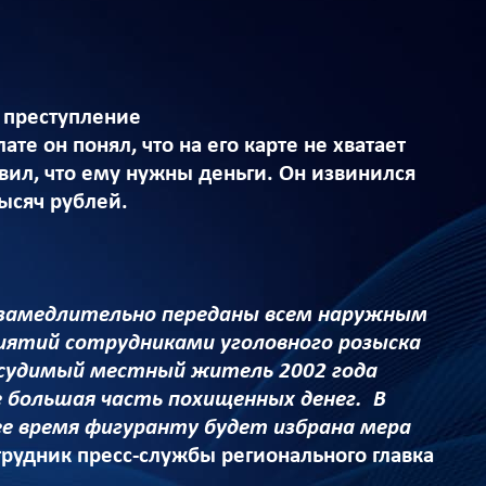
 преступление
е он понял, что на его карте не хватает
вил, что ему нужны деньги. Он извинился
тысяч рублей.
езамедлительно переданы всем наружным
иятий сотрудниками уголовного розыска
е судимый местный житель 2002 года
е большая часть похищенных денег. В
е время фигуранту будет избрана мера
трудник пресс-службы регионального главка