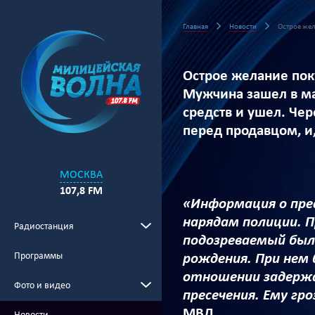
Главная
Новости
Острое жел
Острое желание пок
Мужчина зашел в маг
средств и ушел. Чер
перед продавцом, и,
МОСКВА
107,8 FM
«Информация о пре
нарядам полиции. 
Радиостанция
подозреваемый был
Программы
рождения. При нем 
отношении задержа
Фото и видео
пресечения. Ему гр
МВД.