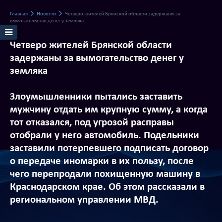
Главная
Новости
Четверо жителей Брянской области задержаны за
вымогательство денег у земляка
Четверо жителей Брянской области
задержаны за вымогательство денег у
земляка
Злоумышленники пытались заставить
мужчину отдать им крупную сумму, а когда
тот отказался, под угрозой расправы
отобрали у него автомобиль. Подельники
заставили потерпевшего подписать договор
о передаче иномарки в их пользу, после
чего перепродали похищенную машину в
Краснодарском крае. Об этом рассказали в
региональном управлении МВД.