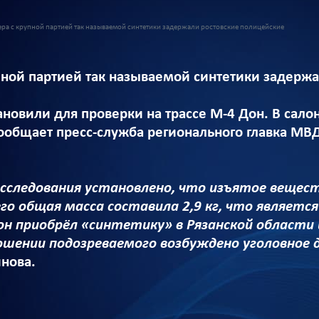
ра с крупной партией так называемой синтетики задержали ростовские полицейские
пной партией так называемой синтетики задерж
новили для проверки на трассе М-4 Дон. В сало
общает пресс-служба регионального главка МВД
сследования установлено, что изъятое вещест
го общая масса составила 2,9 кг, что являетс
он приобрёл «синтетику» в Рязанской области
ошении подозреваемого возбуждено уголовное 
нова.