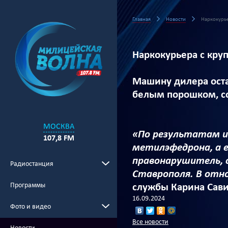
Главная
Новости
Наркокурье
Наркокурьера с кру
Машину дилера оста
белым порошком, со
МОСКВА
«По результатам и
107,8 FM
метилэфедрона, а е
правонарушитель, 
Радиостанция
Ставрополя. В отн
Программы
службы Карина Сави
16.09.2024
Фото и видео
Все новости