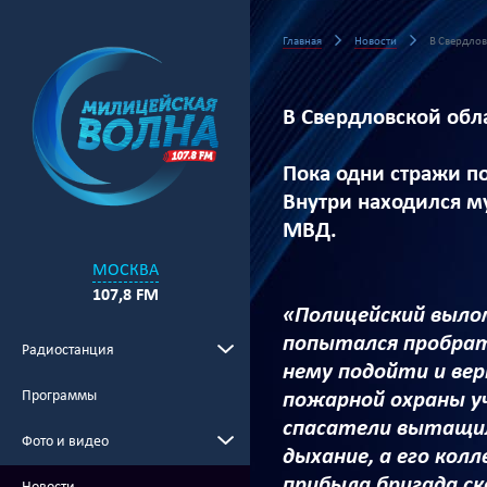
Главная
Новости
В Свердлов
В Свердловской обл
Пока одни стражи по
Внутри находился му
МВД.
МОСКВА
107,8 FM
«Полицейский вылом
попытался пробрать
Радиостанция
нему подойти и вер
Программы
пожарной охраны у
спасатели вытащили
Фото и видео
дыхание, а его кол
прибыла бригада с