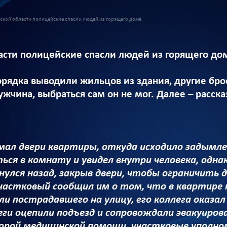
ской области полицейские спасли людей из горящего дома
асти полицейские спасли людей из горящего до
рядка выводили жильцов из здания, другие брос
жчина, выбраться сам он не мог. Далее – расска
ал двери квартиры, откуда исходило задымлени
ся в комнату и увидел внутри человека, однако
нулся назад, закрыв двери, чтобы ограничить
частковый сообщил им о том, что в квартире 
 пострадавшего на улицу, его коллега оказал
леги оцепили подъезд и сопровождали эвакуиров
корой медицинской помощи, участковые уполно