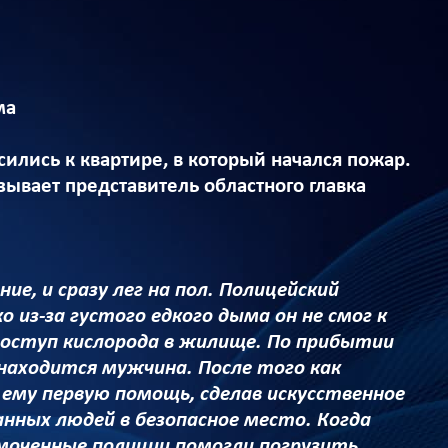
ма
ились к квартире, в который начался пожар.
зывает представитель областного главка
е, и сразу лег на пол. Полицейский
 из-за густого едкого дыма он не смог к
 доступ кислорода в жилище. По прибытии
находится мужчина. После того как
 ему первую помощь, сделав искусственное
анных людей в безопасное место. Когда
моченные полиции помогли погрузить