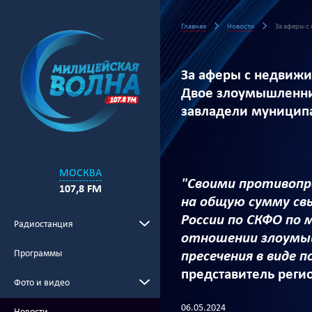
Главная
Новости
За аферы с
За аферы с недвижи
Двое злоумышленник
завладели муницип
МОСКВА
"Своими противопр
107,8 FM
на общую сумму св
России по СКФО по 
Радиостанция
отношении злоумыш
Программы
пресечения в виде 
представитель реги
Фото и видео
06.05.2024