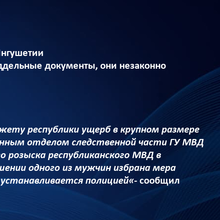
Ингушетии
ддельные документы, они незаконно
ету республики ущерб в крупном размере
нным отделом следственной части ГУ МВД
о розыска республиканского МВД в
ении одного из мужчин избрана мера
о устанавливается полицией«
- сообщил