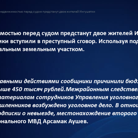
 недвижимостью перед судом предстанут двое жителей Ингушетии
мостью перед судом предстанут двое жителей 
и вступили в преступный сговор. Используя по
альным земельным участком.
авными действиями сообщники причинили бюдж
ыше 450 тысяч рублей.Межрайонным следстве
материалам сотрудников Управления уголовног
ленников возбуждено уголовное дело. В отнош
подписки о невыезде, местонахождение второг
онального МВД Арсамак Аушев.