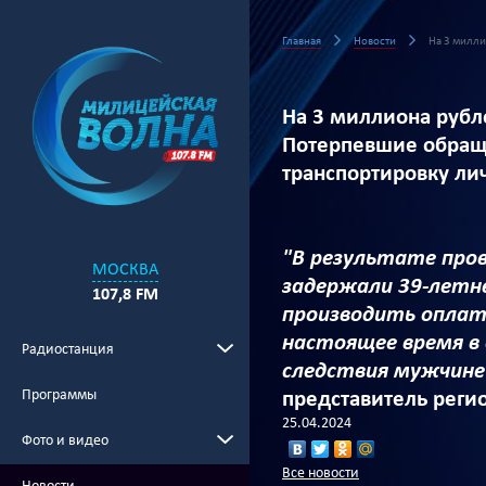
Главная
Новости
На 3 милли
На 3 миллиона рубл
Потерпевшие обраща
транспортировку ли
"В результате про
МОСКВА
задержали 39-летн
107,8 FM
производить оплату
настоящее время в
Радиостанция
следствия мужчине 
Программы
представитель реги
25.04.2024
Фото и видео
Все новости