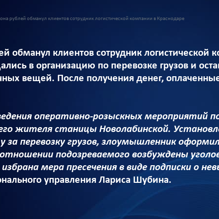
она рублей обманул клиентов сотрудник логистической компании в Краснодаре
ей обманул клиентов сотрудник логистической 
лись в организацию по перевозке грузов и оста
чных вещей. После получения денег, оплаченны
ведения оперативно-розыскных мероприятий п
его жителя станицы Новолабинской. Установ
 за перевозку грузов, злоумышленник оформил 
 отношении подозреваемого возбуждены уголов
избрана мера пресечения в виде подписки о не
онального управления Лариса Шубина.