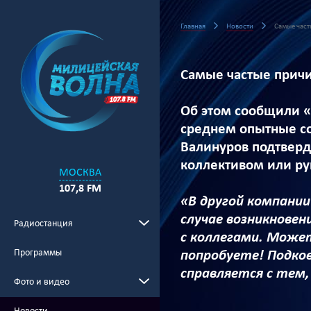
Главная
Новости
Самые част
Самые частые причи
Об этом сообщили «И
среднем опытные со
Валинуров подтверд
коллективом или рук
МОСКВА
107,8 FM
«В другой компании
случае возникновен
Радиостанция
с коллегами. Может
Программы
попробуете! Подков
справляется с тем,
Фото и видео