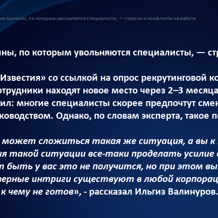
ые причины, по которым увольняются специалисты, — стрессы и конфликты на работе
ны, по которым увольняются специалисты, — ст
звестия» со ссылкой на опрос рекрутинговой ком
трудники находят новое место через 2–3 месяца
ил: многие специалисты скорее предпочтут смен
оводством. Однако, по словам эксперта, такое 
 может сложиться такая же ситуация, а вы к 
ия такой ситуации все-таки проделать усилие
 быть у вас это не получится, но при этом вы
ерные интриги существуют в любой корпорации
 к чему не готов
», - рассказал Ильгиз Валинуров