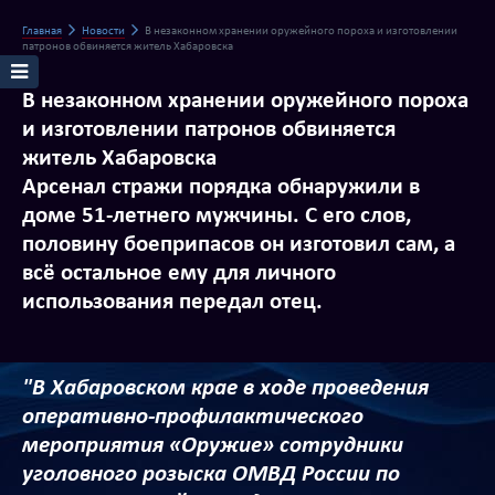
Главная
Новости
В незаконном хранении оружейного пороха и изготовлении
патронов обвиняется житель Хабаровска
В незаконном хранении оружейного пороха
и изготовлении патронов обвиняется
житель Хабаровска
Арсенал стражи порядка обнаружили в
доме 51-летнего мужчины. С его слов,
половину боеприпасов он изготовил сам, а
всё остальное ему для личного
использования передал отец.
"В Хабаровском крае в ходе проведения
оперативно-профилактического
мероприятия «Оружие» сотрудники
уголовного розыска ОМВД России по