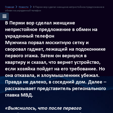
Главная
Новости
В Перми вор сделал женщине непристойное предложение в
обмен на украденный телефон
В Перми вор сделал женщине
непристойное предложение в обмен на
украденный телефон
Мужчина порвал москитную сетку и
своровал гаджет, лежащий на подоконнике
первого этажа. Затем он вернулся в
квартиру и сказал, что вернет устройство,
если хозяйка пойдет на его требование. Но
она отказала, и злоумышленник убежал.
Правда не далеко, в соседний дом. Далее –
рассказывает представитель регионального
главка МВД.
«Выяснилось, что после первого