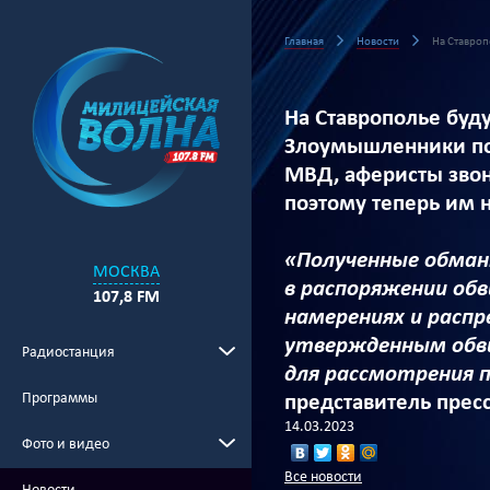
Главная
Новости
На Ставроп
На Ставрополье буд
Злоумышленники пох
МВД, аферисты звон
поэтому теперь им 
«Полученные обман
МОСКВА
в распоряжении об
107,8 FM
намерениях и распр
утвержденным обви
Радиостанция
для рассмотрения 
Программы
представитель прес
14.03.2023
Фото и видео
Все новости