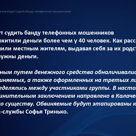
олье будут судить банду телефонных мошенников
ут судить банду телефонных мошенников
итили деньги более чем у 40 человек. Как расск
или местным жителям, выдавая себя за их родст
нужны деньги.
ным путем денежного средства обналичивались
виняемых, а также оформленных на третьих ли
еделялись между участниками группы. В насто
нительным заключением направлено в Калачев
по существу. Обвиняемые будут этапированы к
с-службы Софья Тринько.