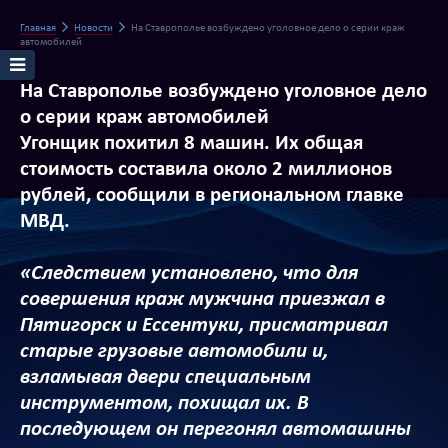
Главная
Новости
На Ставрополье возбуждено уголовное дело о серии краж
автомобилей
На Ставрополье возбуждено уголовное дело
о серии краж автомобилей
Угонщик похитил 8 машин. Их общая
стоимость составила около 2 миллионов
рублей, сообщили в региональном главке
МВД.
«Следствием установлено, что для
совершения краж мужчина приезжал в
Пятигорск и Ессентуки, присматривал
старые грузовые автомобили и,
взламывая двери специальным
инструментом, похищал их. В
последующем он перегонял автомашины