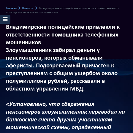
Главная
Новости
Владимирские полицейские привлекли к ответственности
помощника телефонных мошенников
Владимирские полицейские привлекли к
ответственности помощника телефонных
мошенников
Злоумышленник забирал деньги у
пенсионеров, которых обманывали
аферисты. Подозреваемый причастен к
преступлениям с общим ущербом около
полумиллиона рублей, рассказали в
областном управлении МВД.
«Установлено, что сбережения
пенсионеров злоумышленник переводил на
банковские счета другим участникам
мошеннической схемы, определенный