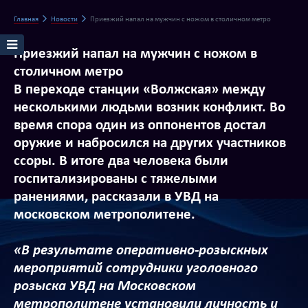
Главная
Новости
Приезжий напал на мужчин с ножом в столичном метро
Приезжий напал на мужчин с ножом в
столичном метро
В переходе станции «Волжская» между
несколькими людьми возник конфликт. Во
время спора один из оппонентов достал
оружие и набросился на других участников
ссоры. В итоге два человека были
госпитализированы с тяжелыми
ранениями, рассказали в УВД на
московском метрополитене.
«В результате оперативно-розыскных
мероприятий сотрудники уголовного
розыска УВД на Московском
метрополитене установили личность и