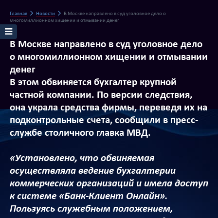
Главная
Новости
В Москве направлено в суд уголовное дело о
многомиллионном хищении и отмывании денег
В Москве направлено в суд уголовное дело
о многомиллионном хищении и отмывании
денег
В этом обвиняется бухгалтер крупной
частной компании. По версии следствия,
она украла средства фирмы, переведя их на
подконтрольные счета, сообщили в пресс-
службе столичного главка МВД.
«Установлено, что обвиняемая
осуществляла ведение бухгалтерии
коммерческих организаций и имела доступ
к системе «Банк-Клиент Онлайн».
Пользуясь служебным положением,