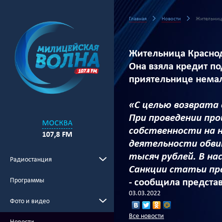
Главная
Новости
Жительница
Жительница Краснод
Она взяла кредит по
приятельнице немал
«С целью возврата 
При проведении про
МОСКВА
собственности на 
107,8 FM
деятельности обви
тысяч рублей. В н
Радиостанция
Санкции статьи пр
Программы
- сообщила предста
03.03.2022
Фото и видео
Все новости