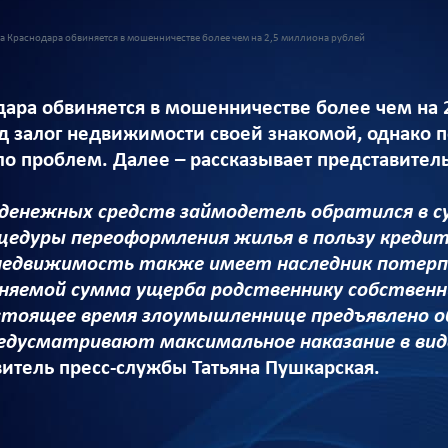
 Краснодара обвиняется в мошенничестве более чем на 2,5 миллиона рублей
ара обвиняется в мошенничестве более чем на 
д залог недвижимости своей знакомой, однако по
о проблем. Далее – рассказывает представитель
денежных средств займодетель обратился в су
цедуры переоформления жилья в пользу кредит
недвижимость также имеет наследник потерп
няемой сумма ущерба родственнику собственн
астоящее время злоумышленнице предъявлено о
едусматривают максимальное наказание в виде
витель пресс-службы Татьяна Пушкарская.