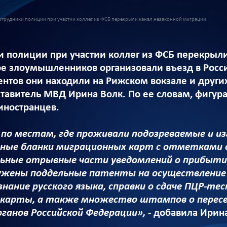
отрудники полиции при участии коллег из ФСБ перекрыли канал незаконной миграции
и полиции при участии коллег из ФСБ перекрыл
рое злоумышленников организовали въезд в Росс
нтов они находили на Рижском вокзале и други
авитель МВД Ирина Волк. По ее словам, фигура
иностранцев.
 по местам, где проживали подозреваемые и и
ные бланки миграционных карт с отметками о
льные отрывные части уведомлений о прибыти
ужены поддельные патенты на осуществление
 знание русского языка, справки о сдаче ПЦР-т
D-карты, а также множество штампов о пересе
ганов Российской Федерации»,
- добавила Ирина