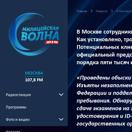
Главная
Новости
В Москве с
В Москве сотрудник
Как установлено, т
Потенциальных клие
официальный предст
порядка пяти тысяч 
МОСКВА
«Проведены обыски
107,8 FM
Изъяты незаполнен
Федерации и подде
Радиостанция
пребывания. Обнар
Программы
сдаче экзаменов на
удостоверения и I
Фото и видео
государственных ор