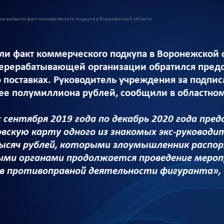
е выявили факт коммерческого подкупа в Воронежской области
и факт коммерческого подкупа в Воронежской 
ерерабатывающей организации обратился предст
 поставках. Руководитель учреждения за подписа
лее полумиллиона рублей, сообщили в областно
с сентября 2019 года по декабрь 2020 года п
овскую карту одного из знакомых экс-руководи
ысяч рублей, которыми злоумышленник распор
ми органами продолжается проведение меропр
в противоправной деятельности фигуранта»,