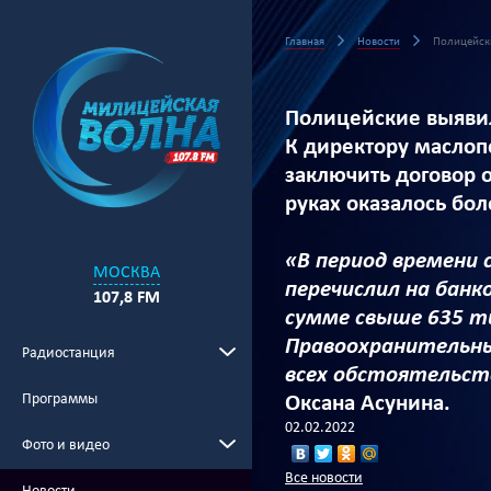
Главная
Новости
Полицейски
Полицейские выявил
К директору маслоп
заключить договор о
руках оказалось бо
«В период времени 
МОСКВА
перечислил на банк
107,8 FM
сумме свыше 635 т
Правоохранительны
Радиостанция
всех обстоятельст
Программы
Оксана Асунина.
02.02.2022
Фото и видео
Все новости