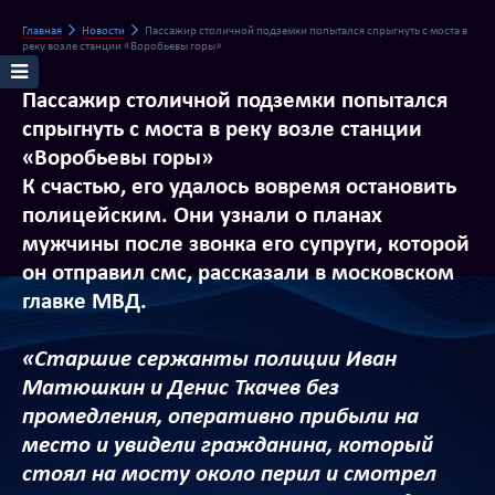
Главная
Новости
Пассажир столичной подземки попытался спрыгнуть с моста в
реку возле станции «Воробьевы горы»
Пассажир столичной подземки попытался
спрыгнуть с моста в реку возле станции
«Воробьевы горы»
К счастью, его удалось вовремя остановить
полицейским. Они узнали о планах
мужчины после звонка его супруги, которой
он отправил смс, рассказали в московском
главке МВД.
«Старшие сержанты полиции Иван
Матюшкин и Денис Ткачев без
промедления, оперативно прибыли на
место и увидели гражданина, который
стоял на мосту около перил и смотрел