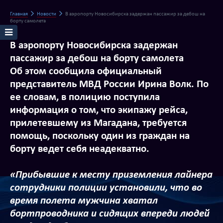
Главная
Новости
В аэропорту Новосибирска задержан пассажир за дебош на
борту самолета
В аэропорту Новосибирска задержан
пассажир за дебош на борту самолета
Об этом сообщила официальный
представитель МВД России Ирина Волк. По
ее словам, в полицию поступила
информация о том, что экипажу рейса,
прилетевшему из Магадана, требуется
помощь, поскольку один из граждан на
борту ведет себя неадекватно.
«Прибывшие к месту приземления лайнера
сотрудники полиции установили, что во
время полета мужчина хватал
бортпроводника и сидящих впереди людей