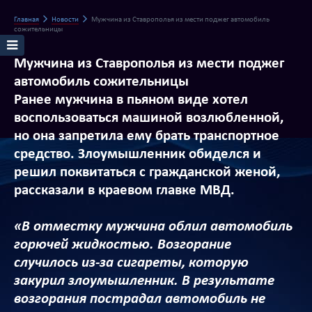
Главная
Новости
Мужчина из Ставрополья из мести поджег автомобиль
сожительницы
Мужчина из Ставрополья из мести поджег
автомобиль сожительницы
Ранее мужчина в пьяном виде хотел
воспользоваться машиной возлюбленной,
но она запретила ему брать транспортное
средство. Злоумышленник обиделся и
решил поквитаться с гражданской женой,
рассказали в краевом главке МВД.
«В отместку мужчина облил автомобиль
горючей жидкостью. Возгорание
случилось из-за сигареты, которую
закурил злоумышленник. В результате
возгорания пострадал автомобиль не