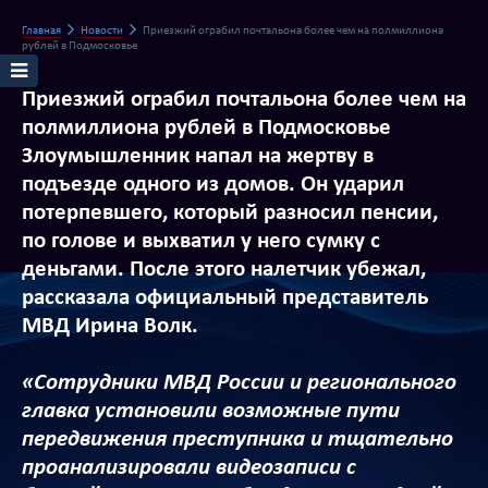
Главная
Новости
Приезжий ограбил почтальона более чем на полмиллиона
рублей в Подмосковье
Приезжий ограбил почтальона более чем на
полмиллиона рублей в Подмосковье
Злоумышленник напал на жертву в
подъезде одного из домов. Он ударил
потерпевшего, который разносил пенсии,
по голове и выхватил у него сумку с
деньгами. После этого налетчик убежал,
рассказала официальный представитель
МВД Ирина Волк.
«Сотрудники МВД России и регионального
главка установили возможные пути
передвижения преступника и тщательно
проанализировали видеозаписи с