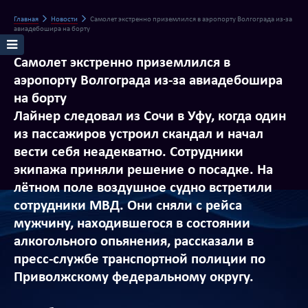
Главная
Новости
Самолет экстренно приземлился в аэропорту Волгограда из-за
авиадебошира на борту
Самолет экстренно приземлился в
аэропорту Волгограда из-за авиадебошира
на борту
Лайнер следовал из Сочи в Уфу, когда один
из пассажиров устроил скандал и начал
вести себя неадекватно. Сотрудники
экипажа приняли решение о посадке. На
лётном поле воздушное судно встретили
сотрудники МВД. Они сняли с рейса
мужчину, находившегося в состоянии
алкогольного опьянения, рассказали в
пресс-службе транспортной полиции по
Приволжскому федеральному округу.