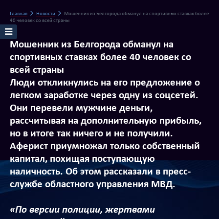
Главная
Новости
Мошенник из Белгорода обманул на спортивных ставках более
40 человек со всей страны
Мошенник из Белгорода обманул на
спортивных ставках более 40 человек со
всей страны
Люди откликнулись на его предложение о
легком заработке через одну из соцсетей.
Они перевели мужчине деньги,
рассчитывая на дополнительную прибыль,
но в итоге так ничего и не получили.
Аферист приумножал только собственный
капитал, похищая поступающую
наличность. Об этом рассказали в пресс-
службе областного управления МВД.
«По версии полиции, жертвами