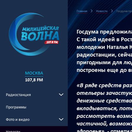
Главная
Новости
Госдума пр
Госдума предложила
С такой идеей в Рос
молодежи Наталья К
радиостанции, сейч
пригодными для люд
построены еще до в
МОСКВА
107,8 FM
«В ряде средств р
отельеры зачастую
Радиостанция
денежные средства.
Программы
вкладываться, пото
рассмотреть возмо
Фото и видео
частичной, возмож
здоровья»,
- отмети