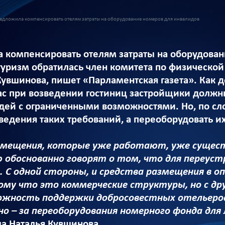
едложила компенсировать отелям затраты на оборудование номеров для инвалидов
 компенсировать отелям затраты на оборудова
туризм обратилась член комитета по физической 
увшинова, пишет «Парламентская газета». Как д
ас при возведении гостиниц застройщики должн
ей с ограниченными возможностями. Но, по сл
ведения таких требований, а переоборудовать и
азмещения, которые уже работают, уже сущес
 обоснованно говорят о том, что для переус
 С одной стороны, и средства размещения в о
му что это коммерческие структуры, но с дру
жность поддержки добросовестных отельеров,
но – за переоборудования номерного фонда дл
ла Наталья Кувшинова.